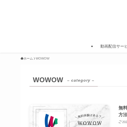
動画配信サー
ホーム
WOWOW
WOWOW
– category –
無
方
20