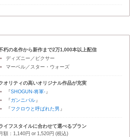
不朽の名作から新作まで2万1,000本以上配信
ディズニー／ピクサー
マーベル／スター・ウォーズ
クオリティの高いオリジナル作品が充実
『
SHOGUN-将軍-
』
『
ガンニバル
』
『
フクロウと呼ばれた男
』
ライフスタイルに合わせて選べるプラン
月額：1,140円 or 1,520円 (税込)