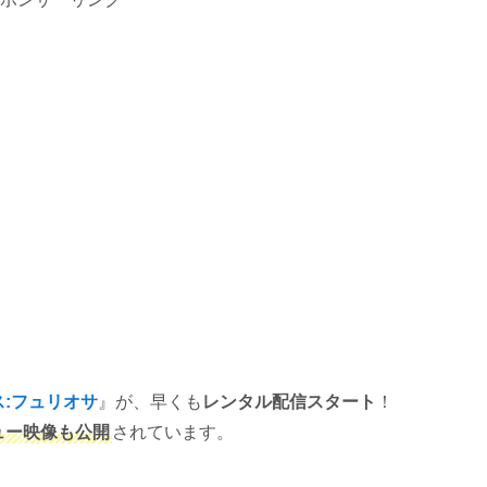
:フュリオサ
』が、早くも
レンタル配信スタート
！
ュー映像も公開
されています。