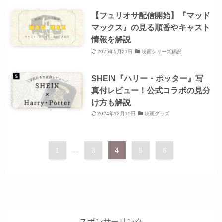
【フュリオサ配信開始】『マッド
マックス』の見る順番やキャスト
情報を解説
2025年5月21日
映画シリーズ解説
SHEIN『ハリー・ポッター』写
真付レビュー！公式コラボの見分
け方も解説
2024年12月15日
映画グッズ
1
...
3
4
5
6
スポンサーリンク